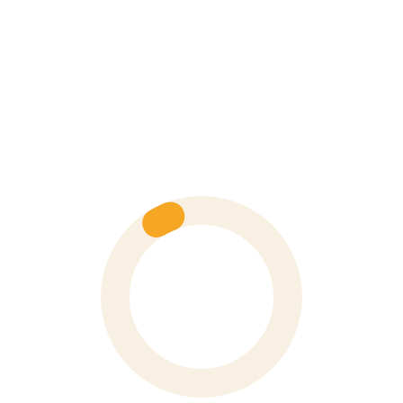
KIẾN THỨC THIẾT BỊ ĐO FLUKE
4 Quan Niệm Sai Lầm Về An Toàn Điện Bạn Cần Biết Để
Tránh Rủi Ro
By Fluke Việt Nam
0 Comments
Trong công nghiệp hiện đại, an toàn điện không đơn thuần là việc
thực hiện đúng theo danh sách ...
CONTINUE READING
VP Hà Nội
Số 6 Hoà Mã, Phường Hai Bà Trưng, Thành Phố Hà Nội