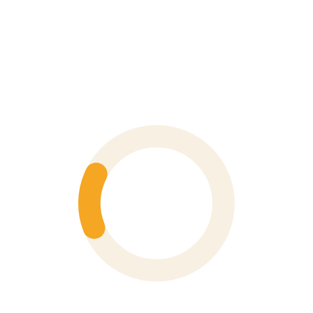
14 cách rò rỉ khí ẩn gây hại cho thiết bị của bạn
By Fluke Việt Nam
0 Comments
Trong môi trường công nghiệp, rò rỉ khí nén và khí công nghiệp là
“sát thủ thầm lặng” gây ...
CONTINUE READING
VP Hà Nội
Số 6 Hoà Mã, Phường Hai Bà Trưng, Thành Phố Hà Nội
Phone
0243 976 1588