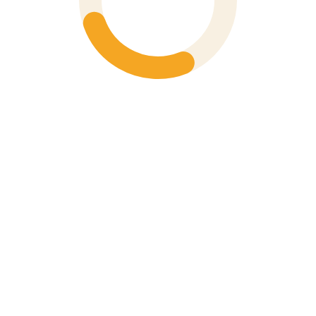
CAMERA NHIỆT
FLUKE ISEE TC03A / TC03A PRO – CAMERA NHIỆ