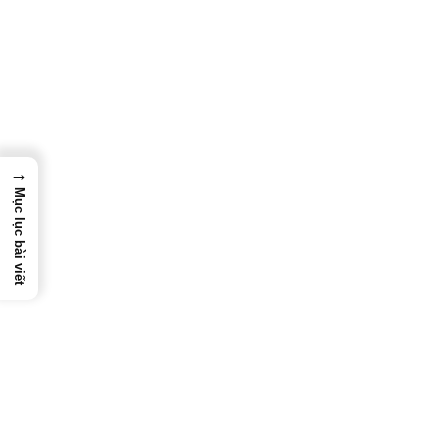
→
Mục lục bài viết
[IMG 3 – hình ảnh dây đo Fluke đạt chuẩn CAT III-IV]
Đây là quan niệm
rất phổ biến nhưng cực kỳ nguy hiểm
trong
giới kỹ thuật.
Về Dây
Đo Đồng Hồ Vạn Năng