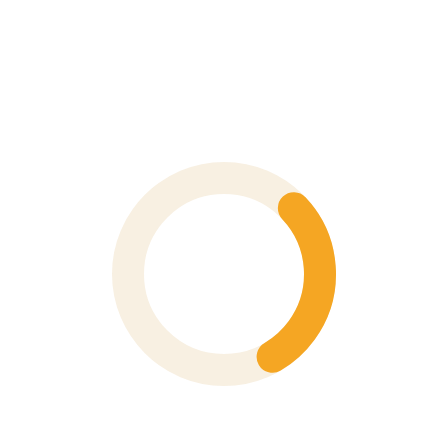
Là thiết bị kết nối giữa kỹ thuật viên và mạch điện
Nếu dây:
Mòn
Gãy lõi
Không đạt chuẩn CAT rating
→ Có thể gây đo sai, đo nhầm và thậm chí
gây điện giật
nghiêm trọng
✅ Tiêu Chí Chọn Dây Đo An Toàn:
Chất liệu tốt, chắc chắn
Phân loại đúng
CAT II, CAT III, CAT IV
(phải
bằng hoặc cao
hơn đồng hồ đo
)
Đầu đo bọc nhựa, rút được hoặc ngắn để tránh chạm chập