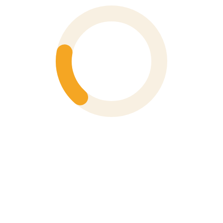
Số 6 Hoà Mã, Phường Hai Bà Trưng, Thành Phố Hà Nội
Phone
0243 976 1588
XEM BẢN ĐỒ
VP TP Hồ Chí Minh
91 Đường Nguyễn Bỉnh Khiêm, Phường Tân Định, TP. Hồ
Chí Minh
Phone
028 3910 4694