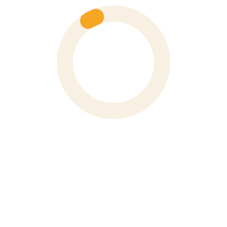
Số 6 Hoà Mã, Phường Hai Bà Trưng, Thành Phố Hà Nội
Phone
0243 976 1588
XEM BẢN ĐỒ
VP TP Hồ Chí Minh
91 Đường Nguyễn Bỉnh Khiêm, Phường Tân Định, TP. Hồ
Chí Minh
Phone
028 3910 4694