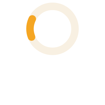
Số 6 Hoà Mã, Phường Hai Bà Trưng, Thành Phố Hà Nội
Phone
0243 976 1588
XEM BẢN ĐỒ
VP TP Hồ Chí Minh
91 Đường Nguyễn Bỉnh Khiêm, Phường Tân Định, TP. Hồ
Chí Minh
Phone
028 3910 4694