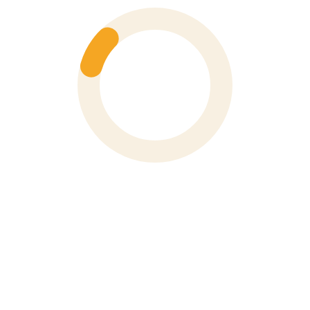
Số 6 Hoà Mã, Phường Hai Bà Trưng, Thành Phố Hà Nội
Phone
0243 976 1588
XEM BẢN ĐỒ
VP TP Hồ Chí Minh
91 Đường Nguyễn Bỉnh Khiêm, Phường Tân Định, TP. Hồ
Chí Minh
Phone
028 3910 4694