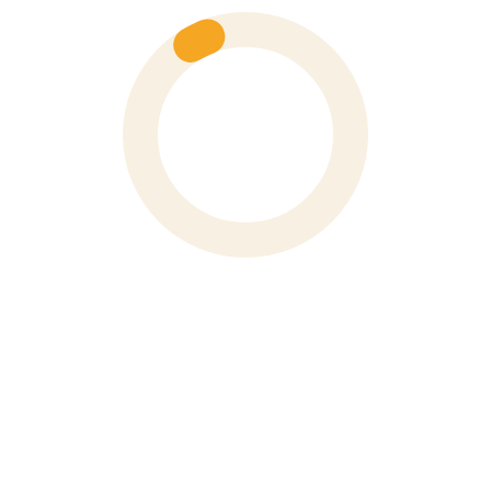
Số 6 Hoà Mã, Phường Hai Bà Trưng, Thành Phố Hà Nội
Phone
0243 976 1588
XEM BẢN ĐỒ
VP TP Hồ Chí Minh
91 Đường Nguyễn Bỉnh Khiêm, Phường Tân Định, TP. Hồ
Chí Minh
Phone
028 3910 4694