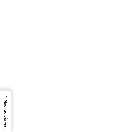
Camera âm thanh Fluke ii01 dùng kiểm tra rò rỉ khí và âm
thanh bất thường trong nhà máy
→
Mục lục bài viết
Ưu điểm nổi bật của Fluke
ii01