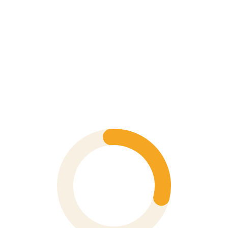
chính
xác
DC Voltage
±0.025%
đến 1000V
AC Voltage (True RMS)
±0.4%
đến 1000V
DC Current
±0.06%
đến 10A
AC Current (True RMS)
±0.61%
đến 10A
Điện trở
±0.05%
đến 500 MΩ
Điện trở thấp (50 Ω)
±0.15%
độ phân giải 1 mΩ
+ 20
Điện dung
±1.0%
đến 100 mF
Tần số
±0.005%
đến 999.99 kHz