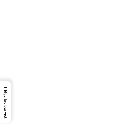
Fluke 289 – Đồng Hồ Đo Ghi Dữ Liệu TrendCapture Công
→
Nghiệp
Mục lục bài viết
Thông Số Kỹ Thuật Chính
Chức năng
Độ
Dải đo