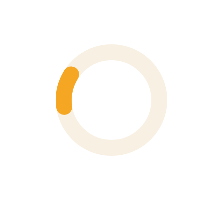
NG HỒ ĐO GHI
AMPE KÌM CAT III
ĐO 
DỮ LIỆU
1500V CHO ĐIỆN
THU
RENDCAPTURE
MẶT TRỜI
CÔNG NGHIỆP
FLUKE 568 –
FLUKE 568 EX –
F
ÚNG ĐO NHIỆT
NHIỆT KẾ HỒNG
THI
ỒNG NGOẠI &
NGOẠI AN TOÀN
ĐA
TIẾP XÚC ĐA
NỘI TẠI
NG
NĂNG