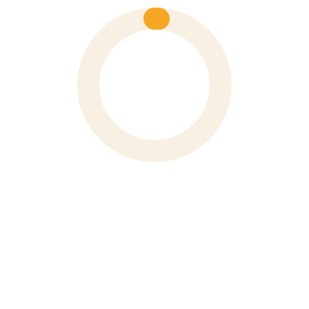
Số 6 Hoà Mã, Phường Hai Bà Trưng, Thành Phố Hà Nội
Phone
0243 976 1588
XEM BẢN ĐỒ
VP TP Hồ Chí Minh
91 Đường Nguyễn Bỉnh Khiêm, Phường Tân Định, TP. Hồ
Chí Minh
Phone
028 3910 4694