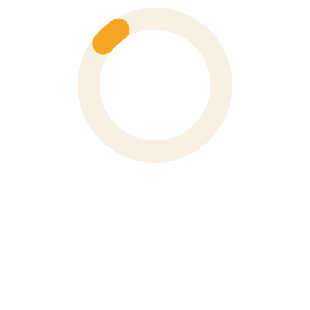
Số 6 Hoà Mã, Phường Hai Bà Trưng, Thành Phố Hà Nội
Phone
0243 976 1588
XEM BẢN ĐỒ
VP TP Hồ Chí Minh
91 Đường Nguyễn Bỉnh Khiêm, Phường Tân Định, TP. Hồ
Chí Minh
Phone
028 3910 4694